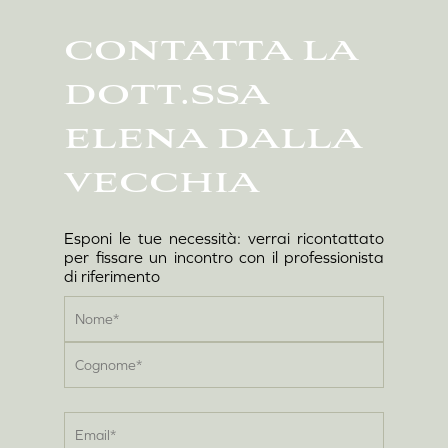
CONTATTA
LA
DOTT.SSA
ELENA
DALLA
VECCHIA
Esponi
le
tue
necessità:
verrai
ricontattato
per
fissare
un
incontro
con
il
professionista
di
riferimento